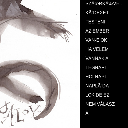
SZÃœRKÃ‰VEL
KÃ“DEXET
FESTENI
AZ EMBER
VAN-E OK
HA VELEM
VANNAK A
TEGNAPI
HOLNAPI
NAPLÃ“DA
LOK DE EZ
NEM VÃLASZ
Â