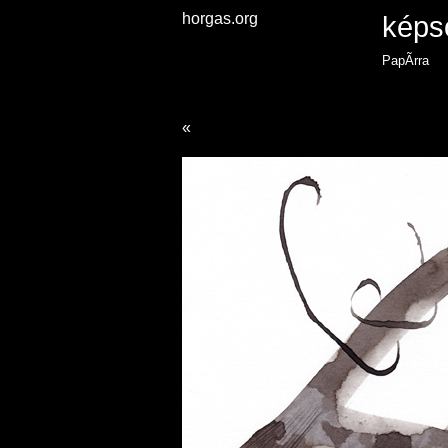
horgas.org
képs
PapÃ­rra
«