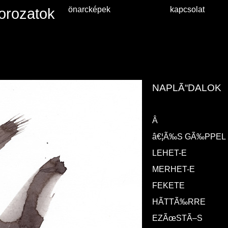
orozatok
önarcképek
kapcsolat
NAPLÃ“DALOK
Â
â€¦Ã‰S GÃ‰PPEL
LEHET-E
MERHET-E
FEKETE
HÃTTÃ‰RRE
EZÃœSTÃ–S