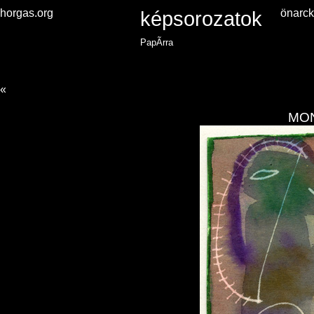
horgas.org
képsorozatok
önarc
PapÃ­rra
«
MO