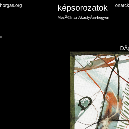
horgas.org
képsorozatok
önarc
MesÃ©k az AkastyÃ¡n-hegyen
«
DÃ¡