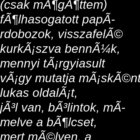
(csak mÃ¶gÃ¶ttem)
fÃ¶lhasogatott papÃ­
rdobozok, visszafelÃ©
kurkÃ¡szva bennÃ¼k,
mennyi tÃ¡rgyiasult
vÃ¡gy mutatja mÃ¡skÃ©n
lukas oldalÃ¡t,
jÃ³l van, bÃ³lintok, mÃ­
melve a bÃ¶lcset,
mert mÃ©lyen, a