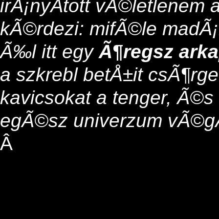
irÃ¡nyÃ­tott vÃ©letlenem a
kÃ©rdezi: mifÃ©le madÃ¡
Ã‰l itt egy
Ã¶regsz arka
a szkrebl betÅ±it csÃ¶rge
kavicsokat a tenger, Ã©s 
egÃ©sz univerzum vÃ©g
Â