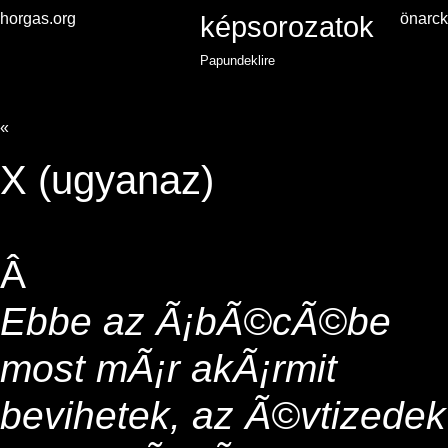
horgas.org
képsorozatok
önarc
Papundeklire
«
X (ugyanaz)
Â
Ebbe az Ã¡bÃ©cÃ©be
most mÃ¡r akÃ¡rmit
bevihetek, az Ã©vtizedek