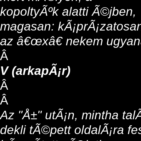
kopoltyÃºk alatti Ã©jben,
magasan: kÃ¡prÃ¡zatosa
az â€œxâ€ nekem ugyan
Â
V (arkapÃ¡r)
Â
Â
Az "Å±" utÃ¡n, mintha tal
dekli tÃ©pett oldalÃ¡ra f