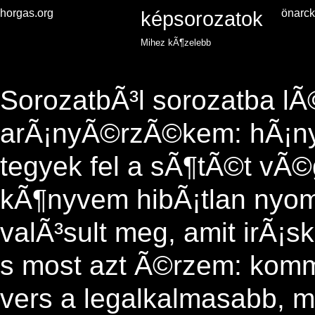
horgas.org
képsorozatok
önarc
Mihez kÃ¶zelebb
SorozatbÃ³l sorozatba l
arÃ¡nyÃ©rzÃ©kem: hÃ¡n
tegyek fel a sÃ¶tÃ©t vÃ©
kÃ¶nyvem hibÃ¡tlan nyom
valÃ³sult meg, amit irÃ¡s
s most azt Ã©rzem: komm
vers a legalkalmasabb, 