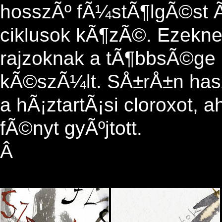
hosszÃº fÃ¼stÃ¶lgÃ©st 
ciklusok kÃ¶zÃ©. Ezekn
rajzoknak a tÃ¶bbsÃ©ge 
kÃ©szÃ¼lt. SÅ±rÅ±n has
a hÃ¡ztartÃ¡si cloroxot, 
fÃ©nyt gyÃºjtott.
Â